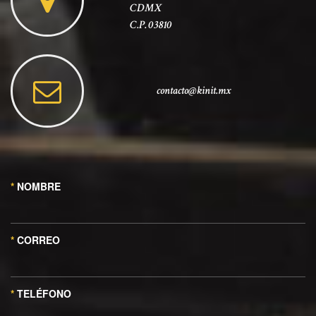
CDMX
C.P. 03810
contacto@kinit.mx
*
NOMBRE
*
CORREO
*
TELÉFONO