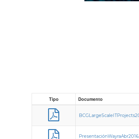
Tipo
Documento
BCGLargeScaleITProjects20
PresentaciónWayraAbr2016