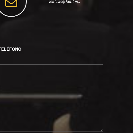
contacto@kinit.mx
TELÉFONO